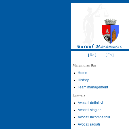
[ Ro ]
[ En ]
Maramures Bar
Home
History
Team management
Lawyers
Avocati definitivi
Avocati stagiari
Avocati incompatibili
Avocati radiati