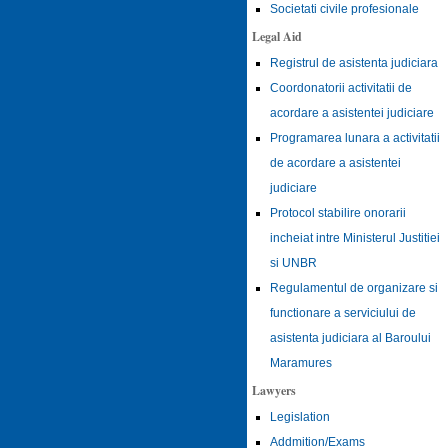
Societati civile profesionale
Legal Aid
Registrul de asistenta judiciara
Coordonatorii activitatii de
acordare a asistentei judiciare
Programarea lunara a activitatii
de acordare a asistentei
judiciare
Protocol stabilire onorarii
incheiat intre Ministerul Justitiei
si UNBR
Regulamentul de organizare si
functionare a serviciului de
asistenta judiciara al Baroului
Maramures
Lawyers
Legislation
Addmition/Exams